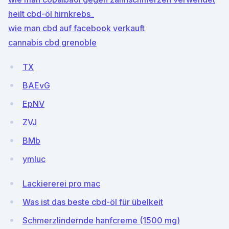
heilt cbd-öl hirnkrebs_
wie man cbd auf facebook verkauft
cannabis cbd grenoble
TX
BAEvG
EpNV
ZVJ
BMb
ymluc
Lackiererei pro mac
Was ist das beste cbd-öl für übelkeit
Schmerzlindernde hanfcreme (1500 mg)