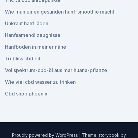
Thc vs cbd siedepunkte
Wie man einen gesunden hanf-smoothie macht
Unkraut hanf läden
Hanfsamenöl zeugnisse
Hanfböden in meiner nähe
Trubliss cbd oil
Vollspektrum-cbd-öl aus marihuana-pflanze
Wie viel cbd wasser zu trinken
Cbd shop phoenix
Proudly powered by WordPress
|
Theme: storybook by