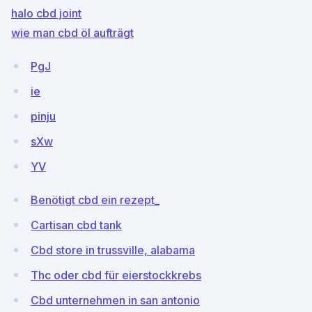
halo cbd joint
wie man cbd öl aufträgt
PgJ
ie
pinju
sXw
YV
Benötigt cbd ein rezept_
Cartisan cbd tank
Cbd store in trussville, alabama
Thc oder cbd für eierstockkrebs
Cbd unternehmen in san antonio