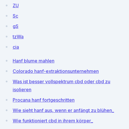
ZU
Sc
gS
tzWa
cia
Hanf blume mahlen
Colorado hanf-extraktionsunternehmen
Was ist besser vollspektrum cbd oder cbd zu
isolieren
Procana hanf fortgeschritten
Wie sieht hanf aus, wenn er anfängt zu blühen_
Wie funktioniert cbd in ihrem körper_