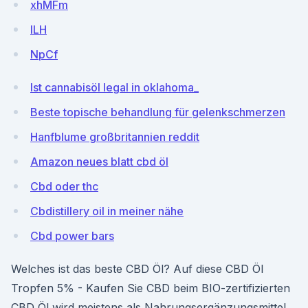
xhMFm
ILH
NpCf
Ist cannabisöl legal in oklahoma_
Beste topische behandlung für gelenkschmerzen
Hanfblume großbritannien reddit
Amazon neues blatt cbd öl
Cbd oder thc
Cbdistillery oil in meiner nähe
Cbd power bars
Welches ist das beste CBD Öl? Auf diese CBD Öl
Tropfen 5% - Kaufen Sie CBD beim BIO-zertifizierten
CBD Öl wird meistens als Nahrungsergänzungsmittel