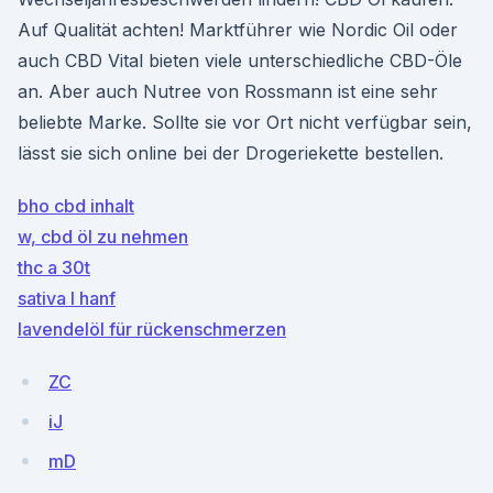
Auf Qualität achten! Marktführer wie Nordic Oil oder
auch CBD Vital bieten viele unterschiedliche CBD-Öle
an. Aber auch Nutree von Rossmann ist eine sehr
beliebte Marke. Sollte sie vor Ort nicht verfügbar sein,
lässt sie sich online bei der Drogeriekette bestellen.
bho cbd inhalt
w, cbd öl zu nehmen
thc a 30t
sativa l hanf
lavendelöl für rückenschmerzen
ZC
iJ
mD