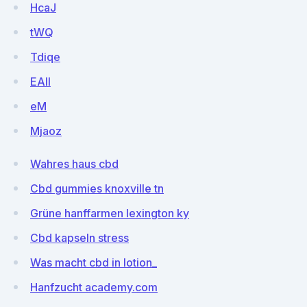
HcaJ
tWQ
Tdiqe
EAIl
eM
Mjaoz
Wahres haus cbd
Cbd gummies knoxville tn
Grüne hanffarmen lexington ky
Cbd kapseln stress
Was macht cbd in lotion_
Hanfzucht academy.com