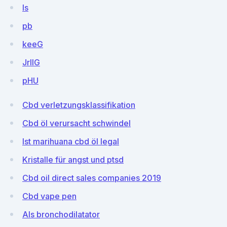
Is
pb
keeG
JrIIG
pHU
Cbd verletzungsklassifikation
Cbd öl verursacht schwindel
Ist marihuana cbd öl legal
Kristalle für angst und ptsd
Cbd oil direct sales companies 2019
Cbd vape pen
Als bronchodilatator